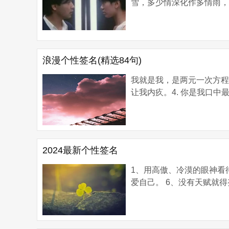
雪，多少情深化作多情雨，而
浪漫个性签名(精选84句)
我就是我，是两元一次方程
让我内疚。4. 你是我口中最为
2024最新个性签名
1、用高傲、冷漠的眼神看待
爱自己。 6、没有天赋就得努