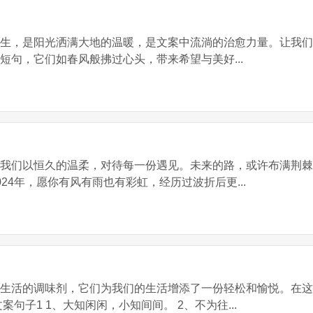
新生，是阳光洒满大地的温暖，是文案中流淌的治愈力量。让我
短句，它们如春风般拂过心头，带来希望与美好...
让我们以恒久的温柔，对待每一份遇见。未来的路，或许布满荆
24年，愿你有风有雨也有彩虹，经历过波折后更...
是生活的调味剂，它们为我们的生活增添了一份轻松和愉悦。在
句子1 1、大知闲闲，小知间间。 2、不为往...