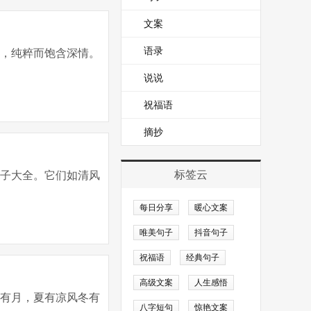
文案
语录
味，纯粹而饱含深情。
说说
祝福语
摘抄
标签云
句子大全。它们如清风
每日分享
暖心文案
唯美句子
抖音句子
祝福语
经典句子
高级文案
人生感悟
秋有月，夏有凉风冬有
八字短句
惊艳文案