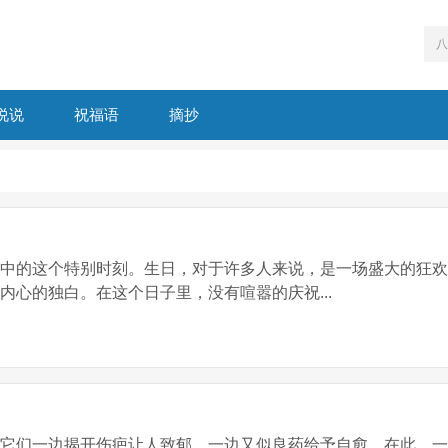
说说
祝福语
摘抄
年中的这个特别时刻。生日，对于许多人来说，是一场盛大的狂
内心的独白。在这个日子里，没有喧嚣的庆祝...
：它们一边揭开伤疤让人致郁，一边又似良药给予自愈。在此，