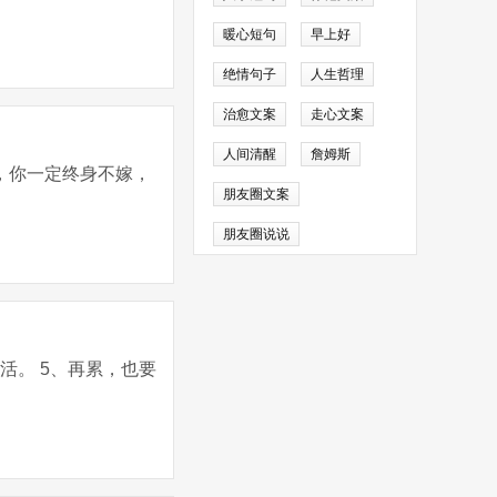
暖心短句
早上好
绝情句子
人生哲理
治愈文案
走心文案
人间清醒
詹姆斯
，你一定终身不嫁，
朋友圈文案
朋友圈说说
活。 5、再累，也要