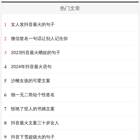
热门文章
13、世上只有你，每天虐我千百遍，我仍待你如初
1
女人发抖音最火的句子
恋。
2
微信签名一句话让别人记住你
14、完美的图画，你要一笔笔描绘，再难也有我的
3
2023抖音最火晒娃的句子
爱伴陪。
4
2024年抖音最火语句
15、未来的路上，我陪你长大，你陪我变老
5
沙雕女孩的可爱文案
16、我听过千万句关于美好的句子，全都不及你可
6
独一无二简短个性签名
爱的样子。
7
惊艳了世人的书摘文案
17、无法给你最好的物质，但能给你最真的爱。
8
抖音最火文案三十岁女人
9
抖音下雪超级火的句子