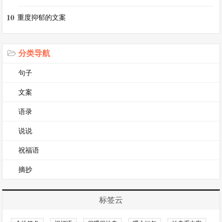
【2023抖音最火晒娃的句子】相关文章
10
重度抑郁的文案
抖音最火晒娃的句子
2023流行晒娃句子（发孩子照片配的短句）
分类导航
记录孩子美好瞬间的文案（整理75句）
句子
抖音最火晒娃的句子（热门53句）
文案
抖音最火晒娃的句子（精选59句）
语录
高情商晒娃句子（优秀40句）
说说
祝福语
摘抄
标签云