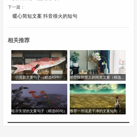
下一篇：
10、你是生生不息的希望，你是熠熠发光的宝藏。
暖心简短文案 抖音很火的短句
11、谢谢你，让我每一天都元气满满。
相关推荐
12、时刻记录，你生命每个不可复制的瞬间。
小清新文案句子（精选43句）
那些惊艳世人的绝美文案（精选88句）
暗示失望的文案句子（精选60句）
推荐一些温柔干净的文案短句（精选92句