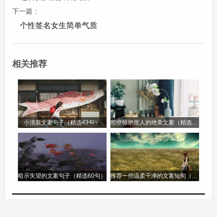
下一篇：
个性签名女生简单气质
11、下雪了 裹厚点 咱们出去吃火锅哇
相关推荐
12、又下雪了，你在远方又和谁白着头。
13、抓住初雪的小尾巴去见见想见的人。
小清新文案句子（精选43句）
那些惊艳世人的绝美文案（精选88句）
14、初雪将至，听说告白的人将会白头偕老
15、纯洁的雪，终究是白了我的整个世界。
暗示失望的文案句子（精选60句）
推荐一些温柔干净的文案短句（精选92句
16、大雪你无法抹去，我们在一起的痕迹。
17、我不是满舒克 但是我可以陪你过冬天