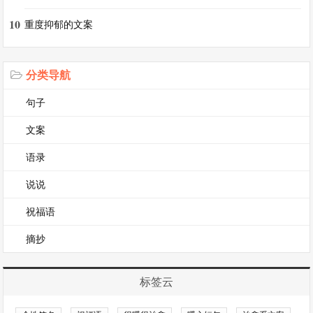
10
重度抑郁的文案
21、一切不以下雪为目的的降温都是耍流氓。
22、下雪花了，却发现雪花根本没有我的心冷。
分类导航
句子
23、下雪了，可我没有爱人也没有啤酒和炸鸡。
文案
24、最冷的不是下雪天，是你藏在袖子里的手。
语录
说说
25、历遍人间，千山雪尽，仍觉得你是心头一暖…
祝福语
26、如果明天雪漫江城 那就是我写给你的情书。
摘抄
27、我托人间寄讯，邀雪称庆，为你捎来清佳冬令
标签云
28、下雪天，你想一起走到白头，我却怕你着凉。