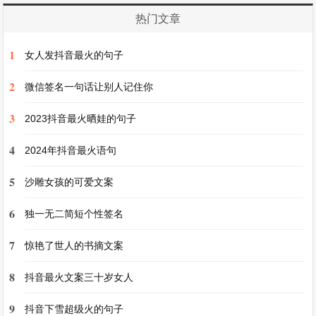
热门文章
18、第一场雪下起的午后，想和你分享感动。
1
女人发抖音最火的句子
19、听说初雪这夜许了愿，便能与你白头终老
2
微信签名一句话让别人记住你
20、雪是秋天储藏的浪漫 终会在冬日馈赠给你
3
2023抖音最火晒娃的句子
4
2024年抖音最火语句
5
沙雕女孩的可爱文案
6
独一无二简短个性签名
7
惊艳了世人的书摘文案
8
抖音最火文案三十岁女人
9
抖音下雪超级火的句子